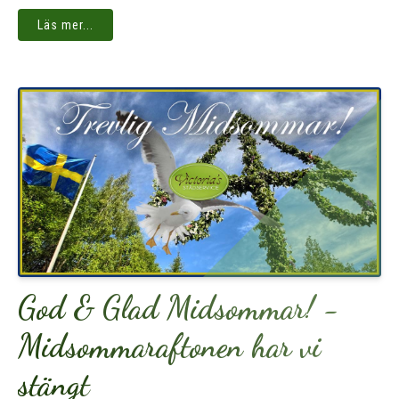
Läs mer...
God & Glad Midsommar! -
Midsommaraftonen har vi
stängt