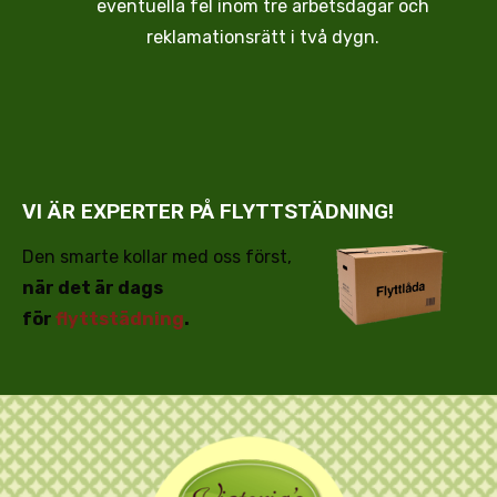
eventuella fel inom tre arbetsdagar och
reklamationsrätt i två dygn.
VI ÄR EXPERTER PÅ FLYTTSTÄDNING!
Den smarte kollar med oss först,
när det är dags
för
flyttstädning
.