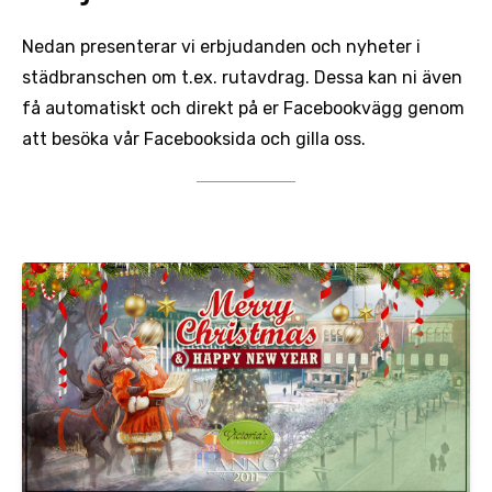
Trappsstädning
Mölndal
Nedan presenterar vi erbjudanden och nyheter i
Storstädning
Prislista för företagskunder
Skene
städbranschen om t.ex. rutavdrag. Dessa kan ni även
Visningsstäd
få automatiskt och direkt på er Facebookvägg genom
Svenljunga
att besöka vår Facebooksida och gilla oss.
Prislista för privata kunder
Tranemo
Ulricehamn